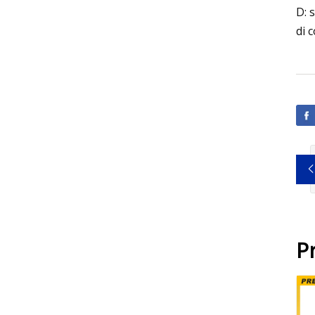
D: 
di 
P