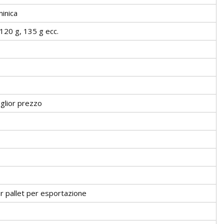
minica
 120 g, 135 g ecc.
miglior prezzo
r pallet per esportazione