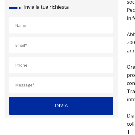
soc
Invia la tua richiesta
Pec
in f
Abb
200
ann
Ora
pro
con
Tra
int
INVIA
Dia
col
1.