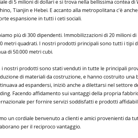
iale di 5 milioni di dollari e si trova nella bellissima contea
hino, Tianjin e Hebei. E accanto alla metropolitana c'è anch
orte espansione in tutti i ceti sociali.
iamo più di 300 dipendenti. Immobilizzazioni di 20 milioni di R
0 metri quadrati. I nostri prodotti principali sono tutti i ti
ua di 50.000 metri cubi.
 i nostri prodotti sono stati venduti in tutte le principali prov
duzione di materiali da costruzione, e hanno costruito una b
tinuava ad espandersi, iniziò anche a dilettarsi nel settore
ding. Facendo affidamento sui vantaggi della propria fabbri
ernazionale per fornire servizi soddisfatti e prodotti affidabili 
mo un cordiale benvenuto a clienti e amici provenienti da tut
laborano per il reciproco vantaggio.