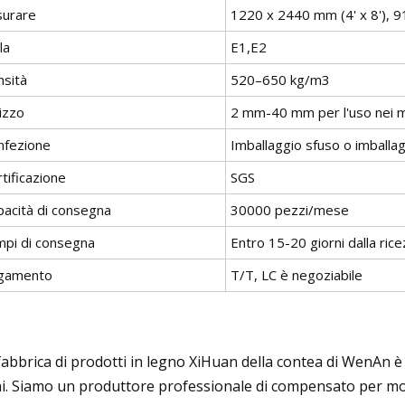
surare
1220 x 2440 mm (4' x 8'), 9
la
E1,E2
nsità
520–650 kg/m3
lizzo
2 mm-40 mm per l'uso nei m
nfezione
Imballaggio sfuso o imballag
tificazione
SGS
pacità di consegna
30000 pezzi/mese
mpi di consegna
Entro 15-20 giorni dalla ric
gamento
T/T, LC è negoziabile
fabbrica di prodotti in legno XiHuan della contea di WenAn è 
i. Siamo un produttore professionale di compensato per mode