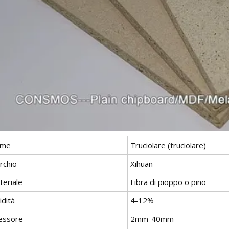
me
Truciolare (truciolare)
rchio
Xihuan
teriale
Fibra di pioppo o pino
idità
4-12%
essore
2mm-40mm