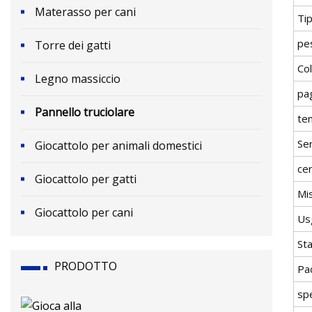
Materasso per cani
Tip
pes
Torre dei gatti
Col
Legno massiccio
pa
Pannello truciolare
te
Ser
Giocattolo per animali domestici
cer
Giocattolo per gatti
Mi
Giocattolo per cani
Us
St
PRODOTTO
Pa
spe