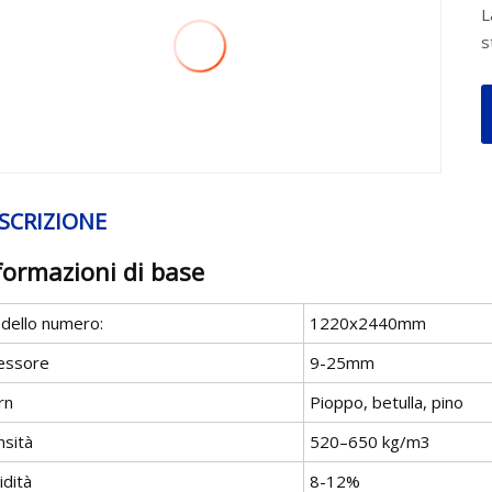
L
s
SCRIZIONE
formazioni di base
dello numero:
1220x2440mm
essore
9-25mm
rn
Pioppo, betulla, pino
nsità
520–650 kg/m3
idità
8-12%