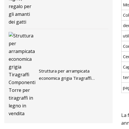
Mi
Col
de
uti
Co
Cer
Ca
Struttura per arrampicata
te
economica grigia Tiragraffi
Componenti Torre per tiragraffi in
pa
legno in vendita
La 
ann