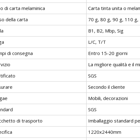
o di carta melaminica
Carta tinta unita o mela
o della carta
70 g, 80 g, 90 g, 110 g,
la
B1, B2, Mbp, Sig
ga
L/C, T/T
mpi di consegna
Entro 15-20 giorni
vizio
La migliore qualità e il 
tificato
SGS
surare
Secondo il cliente
gae
Mobili, decorazioni
andard
SGS
cchetto di trasporto
Imballaggio standard pe
cifica
1220x2440mm