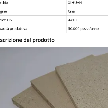
rchio
XIHUAN
igine
Cina
dice HS
4410
pacità produttiva
50.000 pezzi/anno
scrizione del prodotto