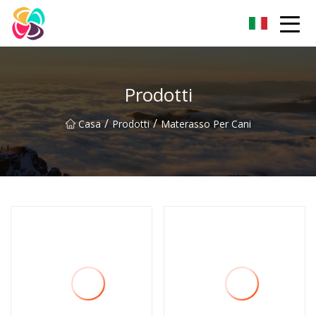
Shaanxi Pet Bed Co., Ltd
Prodotti
/
/
Casa
Prodotti
Materasso Per Cani