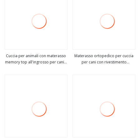
Cuccia per animali con materasso
Materasso ortopedico per cuccia
memory top all'ingrosso per cani e
per cani con rivestimento
vedi altro
vedi altro
gatti disponibile in oltre 33 stili di
sfoderabile e lavabile e fondo
colori e tessuti
antiscivolo