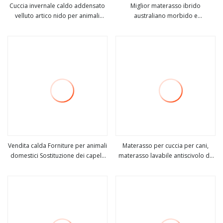
Cuccia invernale caldo addensato
Miglior materasso ibrido
velluto artico nido per animali
australiano morbido e
vedi altro
vedi altro
orsacchiotto pelliccia dorata
confortevole per letto singolo,
produttore di materassi per cani di
schiuma naturale impermeabile
piccola, media e grande taglia
per cani, gatti, lettino per animali
domestici
Vendita calda Forniture per animali
Materasso per cuccia per cani,
domestici Sostituzione dei capelli
materasso lavabile antiscivolo da
vedi altro
vedi altro
in un pezzo Materasso lavabile per
24/30/36/42 pollici per cani di
cuccia per cani con
taglia grande, media e piccola per
raffreddamento estivo per animali
dormire
domestici