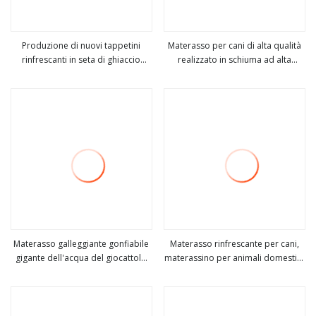
Produzione di nuovi tappetini
Materasso per cani di alta qualità
rinfrescanti in seta di ghiaccio
realizzato in schiuma ad alta
vedi altro
vedi altro
impermeabile per cani,
densità con imballaggio
materassino in gel per cani, lettino
compresso impermeabile
refrigerante per il riposo degli
animali domestici, materasso
fresco per dormire
Materasso galleggiante gonfiabile
Materasso rinfrescante per cani,
gigante dell'acqua del giocattolo
materassino per animali domestici,
vedi altro
vedi altro
del galleggiante dello stagno del
morbido materasso auto-
panino della salsiccia di forma del
raffreddante per l'estate
hot dog di vendita caldo
promozionale