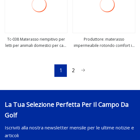
Tc-038 Materasso riempitivo per
Produttore: materasso
letti per animali domestici per cani
impermeabile rotondo comfort in
vedi altro
vedi altro
di taglia grande
fibra sintetica in pelliccia sintetica
per cani e animali domestici
1
2
La Tua Selezione Perfetta Per Il Campo Da
Golf
Iscriviti alla nostra newsletter mensile per le ultime notizie e
articoli